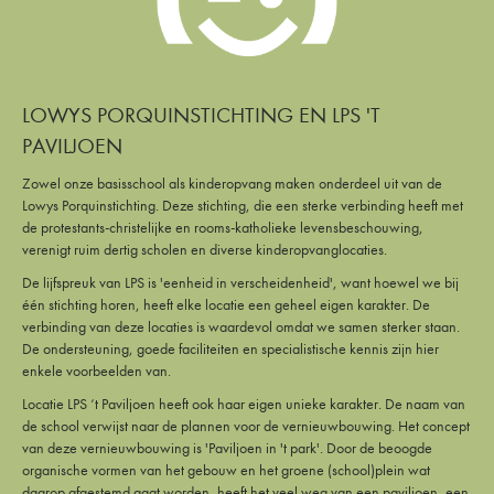
LOWYS PORQUINSTICHTING EN LPS 'T
PAVILJOEN
Zowel onze basisschool als kinderopvang maken onderdeel uit van de
Lowys Porquinstichting. Deze stichting, die een sterke verbinding heeft met
de protestants-christelijke en rooms-katholieke levensbeschouwing,
verenigt ruim dertig scholen en diverse kinderopvanglocaties.
De lijfspreuk van LPS is 'eenheid in verscheidenheid', want hoewel we bij
één stichting horen, heeft elke locatie een geheel eigen karakter. De
verbinding van deze locaties is waardevol omdat we samen sterker staan.
De ondersteuning, goede faciliteiten en specialistische kennis zijn hier
enkele voorbeelden van.
Locatie LPS ‘t Paviljoen heeft ook haar eigen unieke karakter. De naam van
de school verwijst naar de plannen voor de vernieuwbouwing. Het concept
van deze vernieuwbouwing is 'Paviljoen in 't park'. Door de beoogde
organische vormen van het gebouw en het groene (school)plein wat
daarop afgestemd gaat worden, heeft het veel weg van een paviljoen, een