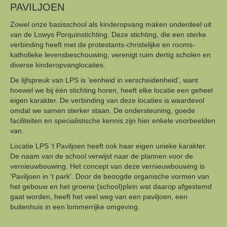
PAVILJOEN
Zowel onze basisschool als kinderopvang maken onderdeel uit
van de Lowys Porquinstichting. Deze stichting, die een sterke
verbinding heeft met de protestants-christelijke en rooms-
katholieke levensbeschouwing, verenigt ruim dertig scholen en
diverse kinderopvanglocaties.
De lijfspreuk van LPS is 'eenheid in verscheidenheid', want
hoewel we bij één stichting horen, heeft elke locatie een geheel
eigen karakter. De verbinding van deze locaties is waardevol
omdat we samen sterker staan. De ondersteuning, goede
faciliteiten en specialistische kennis zijn hier enkele voorbeelden
van.
Locatie LPS ‘t Paviljoen heeft ook haar eigen unieke karakter.
De naam van de school verwijst naar de plannen voor de
vernieuwbouwing. Het concept van deze vernieuwbouwing is
'Paviljoen in 't park'. Door de beoogde organische vormen van
het gebouw en het groene (school)plein wat daarop afgestemd
gaat worden, heeft het veel weg van een paviljoen, een
buitenhuis in een lommerrijke omgeving.